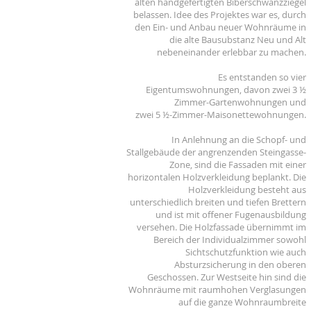
alten handgefertigten Biberschwanzziegel
belassen. Idee des Projektes war es, durch
den Ein- und Anbau neuer Wohnräume in
die alte Bausubstanz Neu und Alt
nebeneinander erlebbar zu machen.
Es entstanden so vier
Eigentumswohnungen, davon zwei 3
½
Zimmer-Gartenwohnungen und
zwei 5
½
-Zimmer-Maisonettewohnungen.
In Anlehnung an die Schopf- und
Stallgebäude der angrenzenden Steingasse-
Zone, sind die Fassaden mit einer
horizontalen Holzverkleidung beplankt. Die
Holzverkleidung besteht aus
unterschiedlich breiten und tiefen Brettern
und ist mit offener Fugenausbildung
versehen.
Die Holzfassade übernimmt im
Bereich der Individualzimmer sowohl
Sichtschutzfunktion wie auch
Absturzsicherung in den oberen
Geschossen. Zur Westseite hin sind die
Wohnräume mit raumhohen Verglasungen
auf die ganze Wohnraumbreite