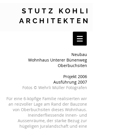
STUTZ KOHLI
ARCHITEKTEN
Neubau
Wohnhaus Unterer Bünenweg
Oberbuchsiten
Projekt 2006
Ausführung 2007
Fotos © Wehrli Müller Fotografen
Für eine 6-köpfige Familie realisierten wir
an reizvoller Lage am Rand der Bauzone
von Oberbuchsiten dieses Wohnhaus.
Ineinderfliessende Innen- und
Aussenräume, der starke Bezug zur
hügeligen Juralandschaft und eine