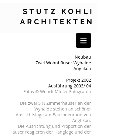
STUTZ KOHLI
ARCHITEKTEN
Neubau
Zwei Wohnhäuser Wyhalde
Anglikon
Projekt 2002
Ausführung 2003/ 04
Fotos © Wehrli Müller Fotografen
Die zwei 5 ½ Zimmerhäuser an der
Wyhalde stehen an schöner
Aussichtslage am Bauzonenrand von
Anglikon.
Die Ausrichtung und Proportion der
Häuser reagieren der Hanglage und der